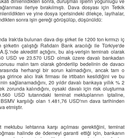
katı dinlenildikten sonra, duruşmalı işlerin yoğunluğu ve
ğlanması ileriye bırakılmıştı. Dava dosyası için Tetkik
enildikten ve yine dosya içerisindeki dilekçe, layihalar,
dikten sonra işin gereği görüşülüp, düşünüldü:
da Irak'da bulunan dava dışı şirket ile 1200 ton kırmızı iç
irketin çalıştığı Rafıdain Bank aracılığı ile Türkiye'de
.'nde akreditif açtığını, bu alış-verişin teminatı olarak
.040 USD ve 23.570 USD olmak üzere davalı bankadan
ç konusu malın tam olarak gönderilip bedelinin de davacı
ıcı arasında herhangi bir sorun kalmadığını, ancak tam o
 girince alıcı Irak firması ile irtibatın kesildiğini ve bu
nin sağlanamadığını, 20 yıldır davalı bankaya yıllık % 2
orunda kalındığını, oysaki davalı için risk oluşturma
70.560 USD tutarındaki teminat mektuplarının iptaline,
 BSMV karşılığı olan 1.481,76 USD'nın dava tarihinden
a etmiştir.
t mektubu lehtarına karşı açılması gerektiğini, teminat
doğması halinde de ödemeyi garanti ettiği için, bankanın