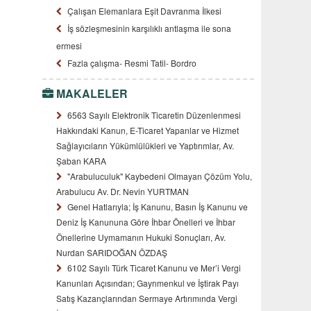
Çalışan Elemanlara Eşit Davranma İlkesi
İş sözleşmesinin karşılıklı antlaşma ile sona
ermesi
Fazla çalışma- Resmi Tatil- Bordro
MAKALELER
6563 Sayılı Elektronik Ticaretin Düzenlenmesi
Hakkındaki Kanun, E-Ticaret Yapanlar ve Hizmet
Sağlayıcıların Yükümlülükleri ve Yaptırımlar, Av.
Şaban KARA
"Arabuluculuk" Kaybedeni Olmayan Çözüm Yolu,
Arabulucu Av. Dr. Nevin YURTMAN
Genel Hatlarıyla; İş Kanunu, Basın İş Kanunu ve
Deniz İş Kanununa Göre İhbar Önelleri ve İhbar
Önellerine Uymamanın Hukuki Sonuçları, Av.
Nurdan SARIDOĞAN ÖZDAŞ
6102 Sayılı Türk Ticaret Kanunu ve Mer’i Vergi
Kanunları Açısından; Gayrımenkul ve İştirak Payı
Satış Kazançlarından Sermaye Artırımında Vergi