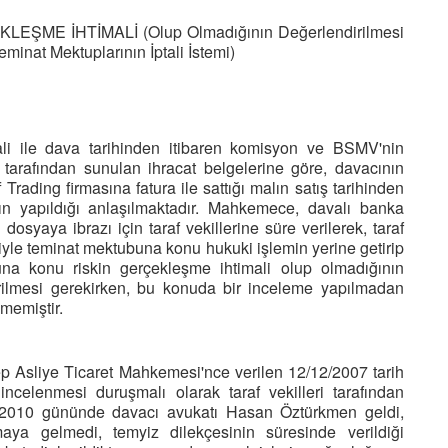
ME İHTİMALİ (Olup Olmadığının Değerlendirilmesi
minat Mektuplarının İptali İstemi)
ali ile dava tarihinden itibaren komisyon ve BSMV'nin
 tarafından sunulan ihracat belgelerine göre, davacının
Trading firmasına fatura ile sattığı malın satış tarihinden
n yapıldığı anlaşılmaktadır. Mahkemece, davalı banka
osyaya ibrazı için taraf vekillerine süre verilerek, taraf
iyle teminat mektubuna konu hukuki işlemin yerine getirip
una konu riskin gerçekleşme ihtimali olup olmadığının
rilmesi gerekirken, bu konuda bir inceleme yapılmadan
memiştir.
p Asliye Ticaret Mahkemesi'nce verilen 12/12/2007 tarih
ncelenmesi duruşmalı olarak taraf vekilleri tarafından
1.2010 gününde davacı avukatı Hasan Öztürkmen geldi,
aya gelmedi, temyiz dilekçesinin süresinde verildiği