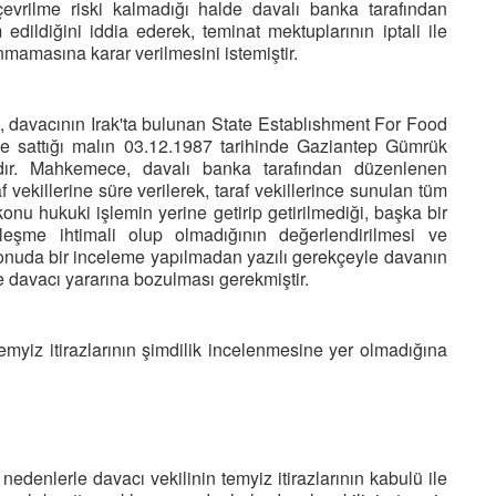
çevrilme riski kalmadığı halde davalı banka tarafından
diğini iddia ederek, teminat mektuplarının iptali ile
mamasına karar verilmesini istemiştir.
, davacının Irak'ta bulunan State Establıshment For Food
 ile sattığı malın 03.12.1987 tarihinde Gaziantep Gümrük
tadır. Mahkemece, davalı banka tarafından düzenlenen
f vekillerine süre verilerek, taraf vekillerince sunulan tüm
nu hukuki işlemin yerine getirip getirilmediği, başka bir
eşme ihtimali olup olmadığının değerlendirilmesi ve
konuda bir inceleme yapılmadan yazılı gerekçeyle davanın
 davacı yararına bozulması gerekmiştir.
myiz itirazlarının şimdilik incelenmesine yer olmadığına
edenlerle davacı vekilinin temyiz itirazlarının kabulü ile