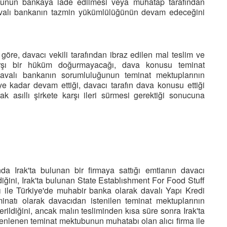
ubunun bankaya iade edilmesi veya muhatap tarafından
davalı bankanın tazmin yükümlülüğünün devam edeceğini
e, davacı vekili tarafından ibraz edilen mal teslim ve
rşı bir hüküm doğurmayacağı, dava konusu teminat
 davalı bankanın sorumluluğunun teminat mektuplarının
e kadar devam ettiği, davacı tarafın dava konusu ettiği
k asıllı şirkete karşı ileri sürmesi gerektiği sonucuna
nda Irak'ta bulunan bir firmaya sattığı emtianın davacı
ildiğini, Irak'ta bulunan State Establıshment For Food Stuff
ğı ile Türkiye'de muhabir banka olarak davalı Yapı Kredi
eminatı olarak davacıdan istenilen teminat mektuplarının
rildiğini, ancak malın tesliminden kısa süre sonra Irak'ta
enlenen teminat mektubunun muhatabı olan alıcı firma ile