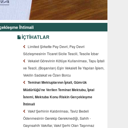
çekleşme İhtimali
İÇTİHATLAR
Limited Şirkette Pay Devri, Pay Devri
Sözleşmesinin Ticaret Sicile Tescili, Tescile İcbar
Vekalet Görevinin Kötüye Kullanılması, Tapu İptali
ve Tescil, (Boşanılan) Eşin Vekaleti İle Yapılan İşlem,
Vekilin Sadakat ve Özen Borcu
Teminat Mektuplarının İptali, Gümrük
Müdürlüğü'ne Verilen Teminat Mektubu, İptal
İstemi, Mektuba Konu Riskin Gerçekleşme
İhtimali
Vakıf Şerhinin Kaldırılması, Taviz Bedeli
Ödenmesinin Gerekip Gerekmediği, Sahih -
Gayrısahih Vakıflar, Vakıf Şerhi Olan Taşınmaz