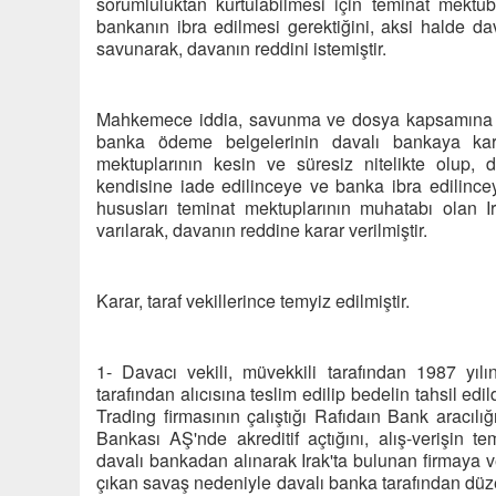
sorumluluktan kurtulabilmesi için teminat mekt
bankanın ibra edilmesi gerektiğini, aksi halde 
savunarak, davanın reddini istemiştir.
Mahkemece iddia, savunma ve dosya kapsamına gör
banka ödeme belgelerinin davalı bankaya ka
mektuplarının kesin ve süresiz nitelikte olup,
kendisine iade edilinceye ve banka ibra edilincey
hususları teminat mektuplarının muhatabı olan Ira
varılarak, davanın reddine karar verilmiştir.
Karar, taraf vekillerince temyiz edilmiştir.
1- Davacı vekili, müvekkili tarafından 1987 yılı
tarafından alıcısına teslim edilip bedelin tahsil ed
Trading firmasının çalıştığı Rafıdaın Bank aracılı
Bankası AŞ'nde akreditif açtığını, alış-verişin t
davalı bankadan alınarak Irak'ta bulunan firmaya ve
çıkan savaş nedeniyle davalı banka tarafından düz