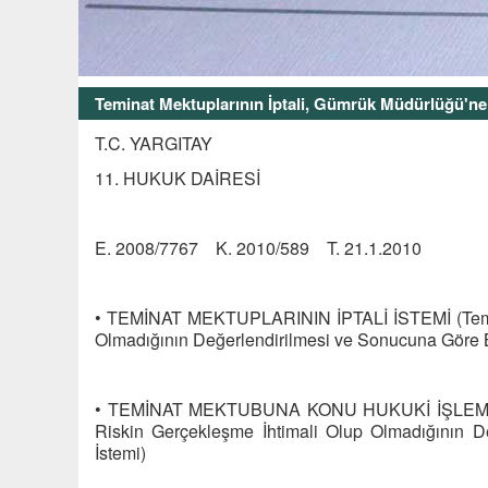
Teminat Mektuplarının İptali, Gümrük Müdürlüğü'ne 
T.C. YARGITAY
11. HUKUK DAİRESİ
E. 2008/7767 K. 2010/589 T. 21.1.2010
• TEMİNAT MEKTUPLARININ İPTALİ İSTEMİ (Temin
Olmadığının Değerlendirilmesi ve Sonucuna Göre Bi
• TEMİNAT MEKTUBUNA KONU HUKUKİ İŞLEM (Yeri
Riskin Gerçekleşme İhtimali Olup Olmadığının Değ
İstemi)