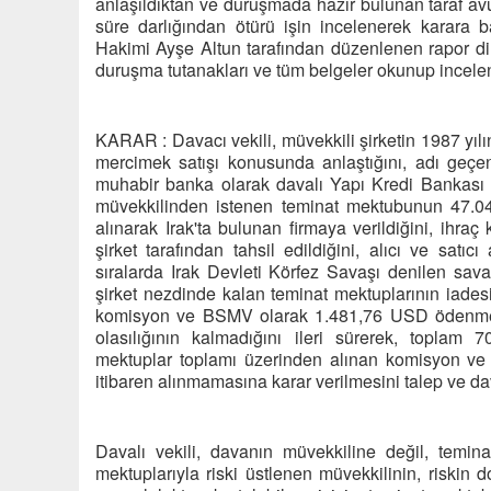
anlaşıldıktan ve duruşmada hazır bulunan taraf avu
süre darlığından ötürü işin incelenerek karara ba
Hakimi Ayşe Altun tarafından düzenlenen rapor dinl
duruşma tutanakları ve tüm belgeler okunup incelen
KARAR : Davacı vekili, müvekkili şirketin 1987 yılın
mercimek satışı konusunda anlaştığını, adı geçen ş
muhabir banka olarak davalı Yapı Kredi Bankası A.Ş
müvekkilinden istenen teminat mektubunun 47
alınarak Irak'ta bulunan firmaya verildiğini, ihra
şirket tarafından tahsil edildiğini, alıcı ve sat
sıralarda Irak Devleti Körfez Savaşı denilen savaşa
şirket nezdinde kalan teminat mektuplarının iadesi
komisyon ve BSMV olarak 1.481,76 USD ödenmek z
olasılığının kalmadığını ileri sürerek, toplam 
mektuplar toplamı üzerinden alınan komisyon ve
itibaren alınmamasına karar verilmesini talep ve dav
Davalı vekili, davanın müvekkiline değil, temina
mektuplarıyla riski üstlenen müvekkilinin, riskin 