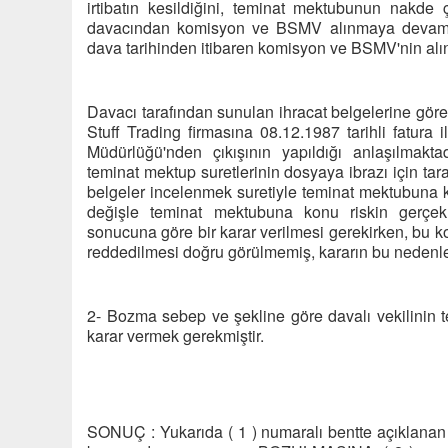
irtibatın kesildiğini, teminat mektubunun nakde 
davacından komisyon ve BSMV alınmaya devam edil
dava tarihinden itibaren komisyon ve BSMV'nin alın
Davacı tarafından sunulan ihracat belgelerine göre
Stuff Trading firmasına 08.12.1987 tarihli fatura
Müdürlüğü'nden çıkışının yapıldığı anlaşılmak
teminat mektup suretlerinin dosyaya ibrazı için tara
belgeler incelenmek suretiyle teminat mektubuna ko
değişle teminat mektubuna konu riskin gerçekl
sonucuna göre bir karar verilmesi gerekirken, bu 
reddedilmesi doğru görülmemiş, kararın bu nedenle
2- Bozma sebep ve şekline göre davalı vekilinin te
karar vermek gerekmiştir.
SONUÇ : Yukarıda ( 1 ) numaralı bentte açıklanan n